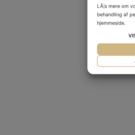
LÃ¦s mere om vo
behandling af p
hjemmeside.
VI
JA
NEJ
NÃ¸DVENDIG
JA
NEJ
MARKETING