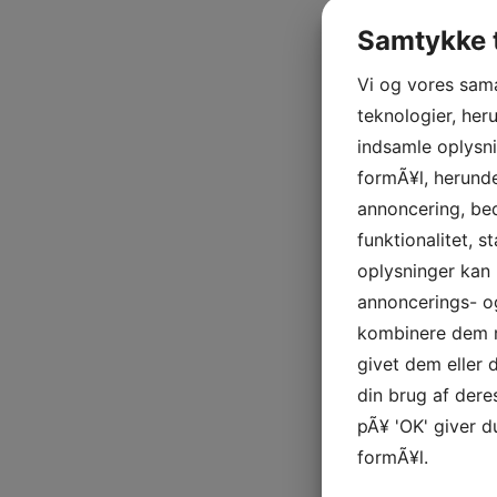
Samtykke t
Vi og vores sam
teknologier, heru
indsamle oplysni
formÃ¥l, herunde
annoncering, be
funktionalitet, s
oplysninger kan 
annoncerings- o
kombinere dem m
givet dem eller
din brug af deres
pÃ¥ 'OK' giver d
formÃ¥l.