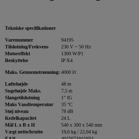
Tekniske specifikationer
Varenummer
94195
Tilslutning/Frekvens
230 V ~ 50 Hz
Motoreffekt
1300 W/P1
Beskyttelse
IP X4
Maks. Gennemstrømning:
4000 l/t
Løftehøjde
48 m
Sugehøjde Maks.
7,5 m
Slangetilslutning
1" IG
Maks Vandtemperatur
35 °C
Støj niveau
78 dB
Kedelkapacitet
24 L
Mål L x B x H
540 x 300 x 540 mm
Vægt netto/brutto
19,6 kg / 22,04 kg
EAN
4015671941954