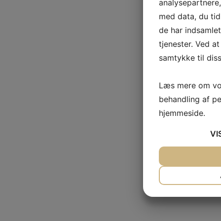
analysepartnere
med data, du tid
de har indsamle
tjenester. Ved at
samtykke til dis
Læs mere om vor
behandling af p
hjemmeside.
VI
JA
NEJ
NØDVENDIG
JA
NEJ
MARKETING