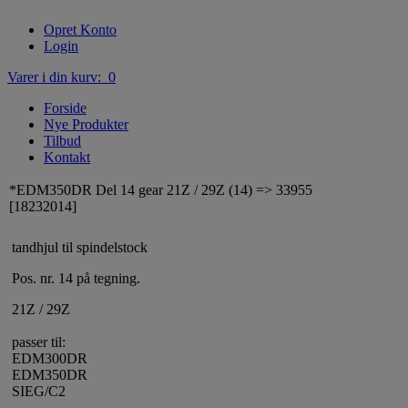
Opret Konto
Login
Varer i din kurv: 0
Forside
Nye Produkter
Tilbud
Kontakt
*EDM350DR Del 14 gear 21Z / 29Z (14) => 33955
[18232014]
tandhjul til spindelstock
Pos. nr. 14 på tegning.
21Z / 29Z
passer til:
EDM300DR
EDM350DR
SIEG/C2