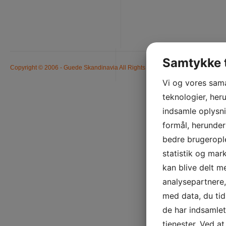
Samtykke t
Copyright © 2006 - Guede Skandinavia All Rights Reserved. Alle priser er ink
Vi og vores sam
teknologier, heru
indsamle oplysni
formål, herunder
bedre brugerople
statistik og mar
kan blive delt 
analysepartnere
med data, du tid
de har indsamle
tjenester. Ved at