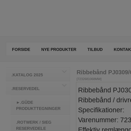
FORSIDE
NYE PRODUKTER
TILBUD
KONTAK
Ribbebånd PJ0309/
.KATALOG 2025
[7232681068MW]
.RESERVEDEL
Ribbebånd PJ03
Ribbebånd / driv
►.GÜDE
PRODUKTTEGNINGER
Specifikationer:
Varenummer: 72
.ROTWERK / SIEG
RESERVEDELE
Effektiv remlæng