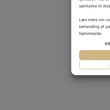
samtykke til dis
Læs mere om vor
behandling af p
hjemmeside.
VI
JA
NEJ
NØDVENDIG
JA
NEJ
MARKETING