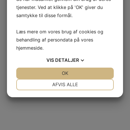
tjenester. Ved at klikke på 'OK' giver du
samtykke til disse formål.
Læs mere om vores brug af cookies og
behandling af persondata på vores
hjemmeside.
VIS
DETALJER
JA
NEJ
OK
JA
NEJ
NØDVENDIGE
PRÆFERENCER
AFVIS ALLE
JA
NEJ
JA
NEJ
MARKETING
STATISTIK