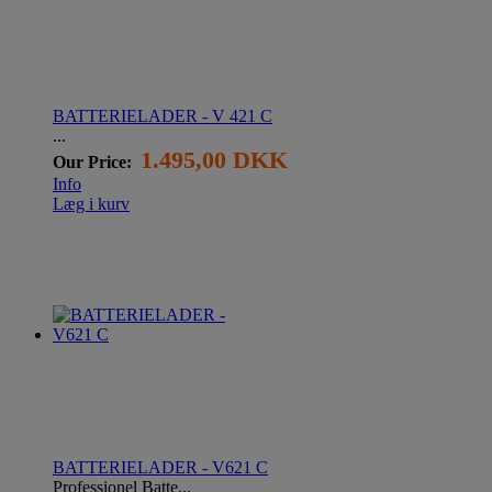
BATTERIELADER - V 421 C
...
1.495,00 DKK
Our Price:
Info
Læg i kurv
BATTERIELADER - V621 C
Professionel Batte...