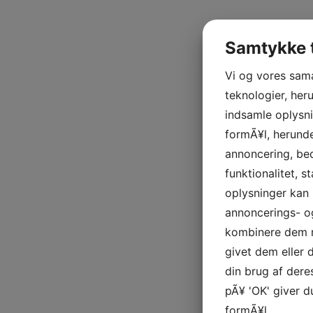
Samtykke t
Vi og vores sam
teknologier, heru
indsamle oplysni
formÃ¥l, herunde
annoncering, be
funktionalitet, s
oplysninger kan 
annoncerings- o
kombinere dem m
givet dem eller
din brug af deres
pÃ¥ 'OK' giver d
formÃ¥l.