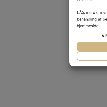
LÃ¦s mere om vo
behandling af p
hjemmeside.
VI
JA
NEJ
NÃ¸DVENDIG
JA
NEJ
MARKETING